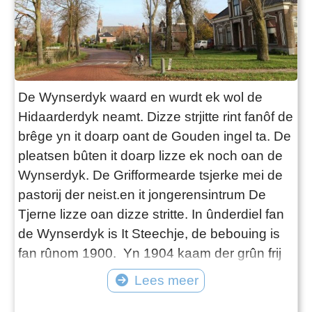
De Wynserdyk waard en wurdt ek wol de
Hidaarderdyk neamt. Dizze strjitte rint fanôf de
brêge yn it doarp oant de Gouden ingel ta. De
pleatsen bûten it doarp lizze ek noch oan de
Wynserdyk. De Grifformearde tsjerke mei de
pastorij der neist.en it jongerensintrum De
Tjerne lizze oan dizze stritte. In ûnderdiel fan
de Wynserdyk is It Steechje, de bebouing is
fan rûnom 1900. Yn 1904 kaam der grûn frij
foar wenten. It binne fjouwerwenten ûnder ien
Lees meer
dak wurden. Troch de dakkonstruksje wurde
dizze wenten de Paraplu neamd. De