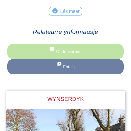
Lês mear
Relatearre ynformaasje
Onderwerpen
Foto’s
WYNSERDYK