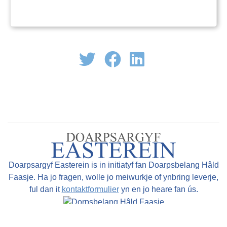
Wynserdyk is neamt nei de Ter
Doarpsargyf Easterein is in initiatyf fan Doarpsbelang Hâld
Faasje. Ha jo fragen, wolle jo meiwurkje of ynbring leverje,
ful dan it
kontaktformulier
yn en jo heare fan ús.