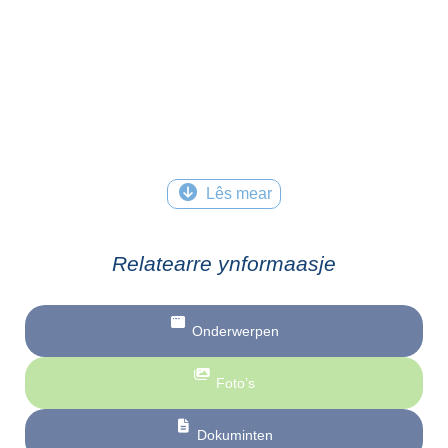
Lês mear
Relatearre ynformaasje
Onderwerpen
Foto’s
Dokuminten