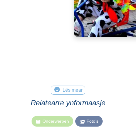
Lês mear
Relatearre ynformaasje
Onderwerpen
Foto’s