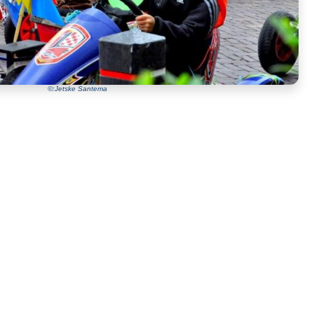
©:Jetske Santema