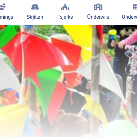
enings
Strjitten
Tsjerke
Ûnderwiis
Under