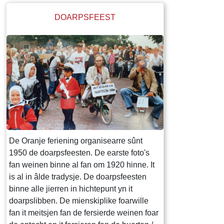
DOARPSFEEST
De Oranje feriening organisearre sûnt
1950 de doarpsfeesten. De earste foto's
fan weinen binne al fan om 1920 hinne. It
is al in âlde tradysje. De doarpsfeesten
binne alle jierren in hichtepunt yn it
doarpslibben. De mienskiplike foarwille
fan it meitsjen fan de fersierde weinen foar