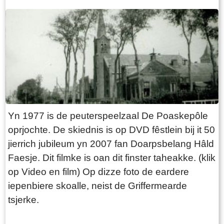
de perioade 1870–1880 en sketst in
libbenichbyld fan de maatskiplike, finansjele en
praktyske útdagings dêr't de doarpsmienskip
destiids foar stie. It dokumint is destiids sekuer
byhâlden troch sekretaris W. de Roos Oz. It
ferslach is gronologysk en tematysk opboud rûn
de folgjende 4 kearnpunten: De Oanlieding:
Untefredenheid ûnder otterdoks-kristlike
Yn 1977 is de peuterspeelzaal De Poaskepôle
doarpsbewenners oer it ferdwinen fan de Bibel
oprjochte. De skiednis is op DVD fêstlein bij it 50
út de iepenbiere skoalle fan master Baars. De
jierrich jubileum yn 2007 fan Doarpsbelang Hâld
Realisaasje: De snelle oprjochting fan in
Faesje. Dit filmke is oan dit finster taheakke. (klik
skoalbestjoer, it ferkrijen fan grûn, en de bou fan
op Video en film) Op dizze foto de eardere
de skoalle foar de som fan ƒ 2.395,- troch in
iepenbiere skoalle, neist de Griffermearde
timmerfeint út Welsrip. Personele Útdagings: De
tsjerke.
oanstelling fan haadûnderwizer A. Langhout en
de dêropfolgjende konstante striid om geskikte,