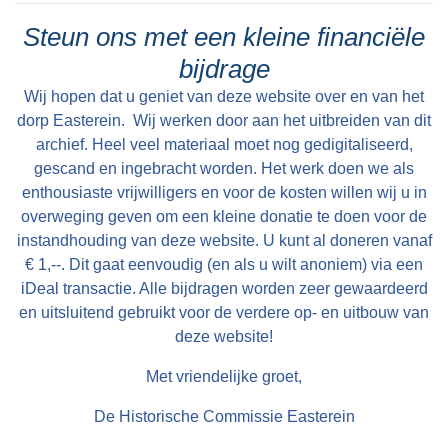
kwalitatyf goed wie, bleauwen de positive
Steun ons met een kleine financiële
kristenen untefreden; sy woene in 'Skoalle mei
bijdrage
de Bibel' foar harren bern. Der waard in
Wij hopen dat u geniet van deze website over en van het
tariedingskommisje fan trije persoanen ynsteld:
dorp Easterein. Wij werken door aan het uitbreiden van dit
D.P. Noordmans S. Strikwerda W. de Roos Oz.
archief. Heel veel materiaal moet nog gedigitaliseerd,
Al gau waard dizze kommisje útwreide mei Yme
gescand en ingebracht worden. Het werk doen we als
T. Vellinga en Klaas G. Miedema. Op 4 april
enthousiaste vrijwilligers en voor de kosten willen wij u in
overweging geven om een kleine donatie te doen voor de
1870 koe de kommisje in earste
instandhouding van deze website. U kunt al doneren vanaf
ledengearkomste byinoar roppe mei 19
€ 1,--. Dit gaat eenvoudig (en als u wilt anoniem) via een
oanwêzigen, ûnder lieding fan de pleatslike
iDeal transactie. Alle bijdragen worden zeer gewaardeerd
predikant Ds. Becking. De kommisjeleden
en uitsluitend gebruikt voor de verdere op- en uitbouw van
waarden mei grutte mearderheid yn it definitive
deze website!
bestjoer keazen. De statuten en it húshâldlik
Met vriendelijke groet,
reglemint waarden goedkard en de
boutekeningen mei it bestek kamen op tafel.
De Historische Commissie Easterein
Hierkonstruksje fan de grûn: Mei grûneigener