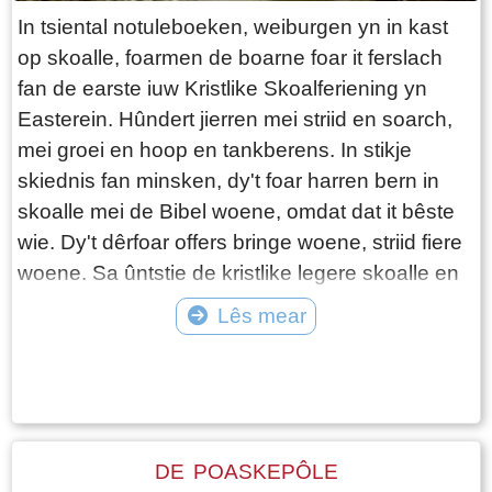
In tsiental notuleboeken, weiburgen yn in kast
op skoalle, foarmen de boarne foar it ferslach
fan de earste iuw Kristlike Skoalferiening yn
Easterein. Hûndert jierren mei striid en soarch,
mei groei en hoop en tankberens. In stikje
skiednis fan minsken, dy't foar harren bern in
skoalle mei de Bibel woene, omdat dat it bêste
wie. Dy't dêrfoar offers bringe woene, striid fiere
woene. Sa ûntstie de kristlike legere skoalle en
de kristlike beukerskoalle yn Easterein. De
Lês mear
earste 10 jier fan de Kristlike Skoalle yn
Tekst: © Beheerder Dorpsarchief Easterein Foto: ©
Easterein (1870–1880) Dit dokumint biedt in
ynsjoch yn de ûntsteansskiednis en de
pioniersjierren fan it Kristlik Underwiis yn
Easterein (gemeente Hinnaarderadiel). De tekst
DE POASKEPÔLE
is basearre op de oarspronklike notuleboeken út