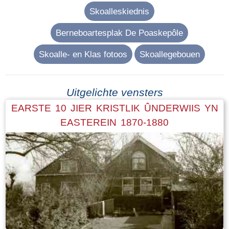
Skoalleskiednis
Berneboartesplak De Poaskepôle
Skoalle- en Klas fotoos
Skoallegebouen
Uitgelichte vensters
EARSTE 10 JIER KRISTLIK ÛNDERWIIS YN
EASTEREIN 1870-1880